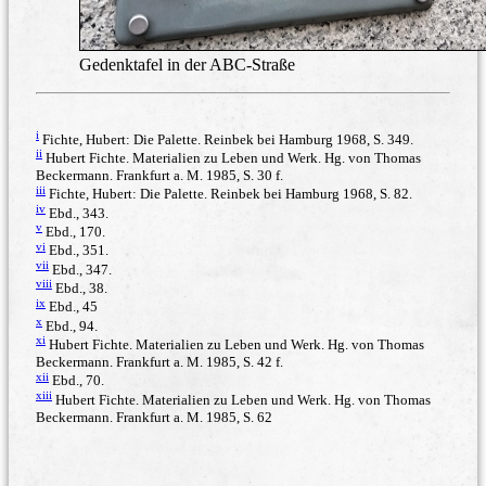
Gedenktafel in der ABC-Straße
i
Fichte, Hubert: Die Palette. Reinbek bei Hamburg 1968, S. 349.
ii
Hubert Fichte. Materialien zu Leben und Werk. Hg. von Thomas
Beckermann. Frankfurt a. M. 1985, S. 30 f.
iii
Fichte, Hubert: Die Palette. Reinbek bei Hamburg 1968, S. 82.
iv
Ebd., 343.
v
Ebd., 170.
vi
Ebd., 351.
vii
Ebd., 347.
viii
Ebd., 38.
ix
Ebd., 45
x
Ebd., 94.
xi
Hubert Fichte. Materialien zu Leben und Werk. Hg. von Thomas
Beckermann. Frankfurt a. M. 1985, S. 42 f.
xii
Ebd., 70.
xiii
Hubert Fichte. Materialien zu Leben und Werk. Hg. von Thomas
Beckermann. Frankfurt a. M. 1985, S. 62