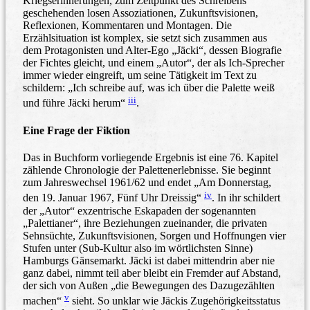
Kriegserinnerungen, zum Zeitpunkt des Schreibens
geschehenden losen Assoziationen, Zukunftsvisionen,
Reflexionen, Kommentaren und Montagen. Die
Erzählsituation ist komplex, sie setzt sich zusammen aus
dem Protagonisten und Alter-Ego „Jäcki“, dessen Biografie
der Fichtes gleicht, und einem „Autor“, der als Ich-Sprecher
immer wieder eingreift, um seine Tätigkeit im Text zu
schildern: „Ich schreibe auf, was ich über die Palette weiß
iii
und führe Jäcki herum“
.
Eine Frage der Fiktion
Das in Buchform vorliegende Ergebnis ist eine 76. Kapitel
zählende Chronologie der Palettenerlebnisse. Sie beginnt
zum Jahreswechsel 1961/62 und endet „Am Donnerstag,
iv
den 19. Januar 1967, Fünf Uhr Dreissig“
. In ihr schildert
der „Autor“ exzentrische Eskapaden der sogenannten
„Palettianer“, ihre Beziehungen zueinander, die privaten
Sehnsüchte, Zukunftsvisionen, Sorgen und Hoffnungen vier
Stufen unter (Sub-Kultur also im wörtlichsten Sinne)
Hamburgs Gänsemarkt. Jäcki ist dabei mittendrin aber nie
ganz dabei, nimmt teil aber bleibt ein Fremder auf Abstand,
der sich von Außen „die Bewegungen des Dazugezählten
v
machen“
sieht. So unklar wie Jäckis Zugehörigkeitsstatus