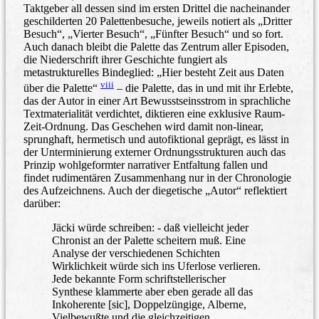
Taktgeber all dessen sind im ersten Drittel die nacheinander
geschilderten 20 Palettenbesuche, jeweils notiert als „Dritter
Besuch“, „Vierter Besuch“, „Fünfter Besuch“ und so fort.
Auch danach bleibt die Palette das Zentrum aller Episoden,
die Niederschrift ihrer Geschichte fungiert als
metastrukturelles Bindeglied: „Hier besteht Zeit aus Daten
viii
über die Palette“
– die Palette, das in und mit ihr Erlebte,
das der Autor in einer Art Bewusstseinsstrom in sprachliche
Textmaterialität verdichtet, diktieren eine exklusive Raum-
Zeit-Ordnung. Das Geschehen wird damit non-linear,
sprunghaft, hermetisch und autofiktional geprägt, es lässt in
der Unterminierung externer Ordnungsstrukturen auch das
Prinzip wohlgeformter narrativer Entfaltung fallen und
findet rudimentären Zusammenhang nur in der Chronologie
des Aufzeichnens. Auch der diegetische „Autor“ reflektiert
darüber:
Jäcki würde schreiben: - daß vielleicht jeder
Chronist an der Palette scheitern muß. Eine
Analyse der verschiedenen Schichten
Wirklichkeit würde sich ins Uferlose verlieren.
Jede bekannte Form schriftstellerischer
Synthese klammerte aber eben gerade all das
Inkoherente [sic], Doppelzüngige, Alberne,
Vielbewußte und die gleichzeitigen