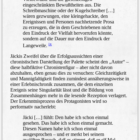
eingeschränkten Bewußtheiten aus. Die
Schreibmaschine oder der Kugelschreiber […]
wären gezwungen, eine kleingehackte, den
Ereignissen und Personen nachhetzende Prosa
zu erzeugen, die in dem Geschriebenen nicht
den Eindruck der Vielfalt hervorrufen könnte,
sondern auf die Dauer nur den Eindruck der
ix
Langeweile.
Jäckis Zweifel über die Erfolgsaussichten einer
chronistischen Darstellung der Palette scheint den „Autor“ –
diese halbfiktive Chronistenfigur – aber nicht davon
abzuhalten, eben genau dies zu versuchen: Gleichzeitigkeit
und Mannigfaltigkeit finden zumindest annäherungsweise in
einer Erlebnischronik zusammen, die dem einzelnen
Ereignis seine Singularität lässt und die Bildung von
Zusammenhängen mehr in die lesende Rezeption verlagert.
Der Erkenntnisprozess des Protagonisten wird so
performativ nacherlebt:
Jäcki […] fühlt: Den habe ich schon einmal
gesehen. Das habe ich schon einmal gemacht.
Diesen Namen habe ich schon einmal
ausgesprochen – und er merkt bei seinem
zwölften Besuch, daß es stimmt, daß er elf Mal