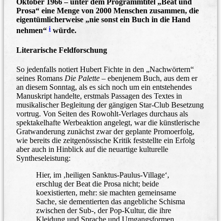
Oktober 1966 – unter dem Programmtitel „Beat und
Prosa“ eine Menge von 2000 Menschen zusammen, die
eigentümlicherweise „nie sonst ein Buch in die Hand
i
nehmen“
würde.
Literarische Feldforschung
So jedenfalls notiert Hubert Fichte in den „Nachwörtern“
seines Romans
Die Palette
– ebenjenem Buch, aus dem er
an diesem Sonntag, als es sich noch um ein entstehendes
Manuskript handelte, erstmals Passagen des Textes in
musikalischer Begleitung der gängigen Star-Club Besetzung
vortrug. Von Seiten des Rowohlt-Verlages durchaus als
spektakelhafte Werbeaktion angelegt, war die künstlerische
Gratwanderung zunächst zwar der geplante Promoerfolg,
wie bereits die zeitgenössische Kritik feststellte ein Erfolg
aber auch in Hinblick auf die neuartige kulturelle
Syntheseleistung:
Hier, im ‚heiligen Sanktus-Paulus-Village‘,
erschlug der Beat die Prosa nicht; beide
koexistierten, mehr: sie machten gemeinsame
Sache, sie dementierten das angebliche Schisma
zwischen der Sub-, der Pop-Kultur, die ihre
Kleidung und Sprache und Umgangsformen