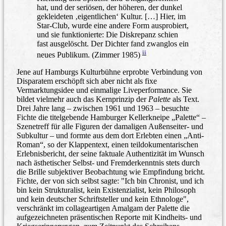
hat, und der seriösen, der höheren, der dunkel
gekleideten ‚eigentlichen‘ Kultur. […] Hier, im
Star-Club, wurde eine andere Form ausprobiert,
und sie funktionierte: Die Diskrepanz schien
fast ausgelöscht. Der Dichter fand zwanglos ein
ii
neues Publikum. (Zimmer 1985)
Jene auf Hamburgs Kulturbühne erprobte Verbindung von
Disparatem erschöpft sich aber nicht als fixe
Vermarktungsidee und einmalige Liveperformance. Sie
bildet vielmehr auch das Kernprinzip der
Palette
als Text.
Drei Jahre lang – zwischen 1961 und 1963 – besuchte
Fichte die titelgebende Hamburger Kellerkneipe „Palette“ –
Szenetreff für alle Figuren der damaligen Außenseiter- und
Subkultur – und formte aus dem dort Erlebten einen „Anti-
Roman“, so der Klappentext, einen teildokumentarischen
Erlebnisbericht, der seine faktuale Authentizität im Wunsch
nach ästhetischer Selbst- und Fremderkenntnis stets durch
die Brille subjektiver Beobachtung wie Empfindung bricht.
Fichte, der von sich selbst sagte: "Ich bin Chronist, und ich
bin kein Strukturalist, kein Existenzialist, kein Philosoph
und kein deutscher Schriftsteller und kein Ethnologe",
verschränkt im collageartigen Amalgam der Palette die
aufgezeichneten präsentischen Reporte mit Kindheits- und