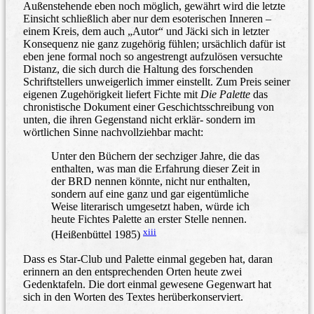
Außenstehende eben noch möglich, gewährt wird die letzte
Einsicht schließlich aber nur dem esoterischen Inneren –
einem Kreis, dem auch „Autor“ und Jäcki sich in letzter
Konsequenz nie ganz zugehörig fühlen; ursächlich dafür ist
eben jene formal noch so angestrengt aufzulösen versuchte
Distanz, die sich durch die Haltung des forschenden
Schriftstellers unweigerlich immer einstellt. Zum Preis seiner
eigenen Zugehörigkeit liefert Fichte mit
Die Palette
das
chronistische Dokument einer Geschichtsschreibung von
unten, die ihren Gegenstand nicht erklär- sondern im
wörtlichen Sinne nachvollziehbar macht:
Unter den Büchern der sechziger Jahre, die das
enthalten, was man die Erfahrung dieser Zeit in
der BRD nennen könnte, nicht nur enthalten,
sondern auf eine ganz und gar eigentümliche
Weise literarisch umgesetzt haben, würde ich
heute Fichtes Palette an erster Stelle nennen.
xiii
(Heißenbüttel 1985)
Dass es Star-Club und Palette einmal gegeben hat, daran
erinnern an den entsprechenden Orten heute zwei
Gedenktafeln. Die dort einmal gewesene Gegenwart hat
sich in den Worten des Textes herüberkonserviert.