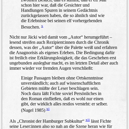
schon hier war, daß die Gesichter und
Handlungen Spuren in seinem Gedächtnis
zurückgelassen haben, die so ähnlich sind wie
die Erlebnisse bei seinen elf vorhergehenden
x
Besuchen.
Nicht nur Jäcki wird damit vom „Autor“ herumgeführt –
lesend streifen auch Rezipient:innen durch die Chronik
dessen, was der „Autor“ über die Palette weiß und erfahren
die Anagnorisis als eigenes Erleben. Die Bedingung dafür
ist freilich eine Erklärungslosigkeit, die das Geschehen erst
ungebunden auslegbar macht, es im letzten Detail aber auch
immer wieder vor fremden Augen verschließt:
Einige Passagen bleiben ohne Ortskenntnisse
unverständlich; auch auf wissenschaftlichen
Gebieten müßte der Leser beschlagen sein.
Noch dazu läßt Fichte soviel Persönliches in
den Roman einfließen, daß es wohl nur einen
gibt, der wirklich alles restlos versteht: er selber.
xi
(Nagel 1985)
xii
Als „Chronist der Hamburger Subkultur“
lässt Fichte
seine Leser:innen also so nah an die Szene heran wie für