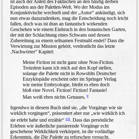
ist auch der Anteil des Faktischen an den häufig derben
Episoden aus der Paletten-Welt. Wo der Modus ins
Konjunktivische wechselt und der „Autor“ ankündigt, sich
nun etwas dazuzudenken, mag die Entscheidung noch leicht
fallen, doch was ist dran an fantastisch wirkenden
Geschehen wie einem Einbruch in den botanischen Garten,
der mit der Schlachtung eines Schwans und dessen
Zubereitung zu einem seltsamen Festmahl endet? Dass die
Verwirrung zur Mission gehört, verdeutlicht das letzte
‚Nachwörter“ Kapitel:
Meine Fiction ist nicht ganz ohne Non-Fiction.
Trotzdem kann ich mich auf den Kopf stellen,
solange die Palette nicht in Rowohlts Deutscher
Enzyklopädie erscheint oder im Springer Verlag
wie meine Embryologie, bleibt es eben doch
bloß eine Novel. Fiction! Fiction! Fantasie!
v
Man weiß eben nichts Genaues.
Irgendwo in diesem Buch sind sie, „die Vorgänge wie sie
wirklich vorgingen“, präsentiert aber nur „wie wirklich ich
vii
sie erlebt habe und erzähle“
. Dass das persönliche
Erleben wie äußerliche passierende Vorgänge echt
geschehene Wirklichkeit verkörpert, ist die vorläufige
Erkenntnis, die
Die Palette
zu erforschen versucht.