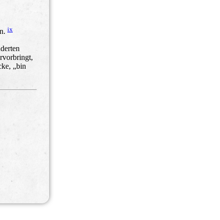
ix
en.
nderten
rvorbringt,
ke, „bin