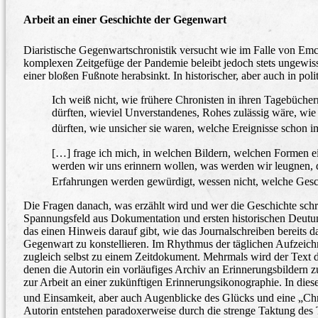
Arbeit an einer Geschichte der Gegenwart
Diaristische Gegenwartschronistik versucht wie im Falle von Em
komplexen Zeitgefüge der Pandemie beleibt jedoch stets ungewis
einer bloßen Fußnote herabsinkt. In historischer, aber auch in poli
Ich weiß nicht, wie frühere Chronisten in ihren Tagebücher
dürften, wieviel Unverstandenes, Rohes zulässig wäre, wie f
dürften, wie unsicher sie waren, welche Ereignisse schon 
[…] frage ich mich, in welchen Bildern, welchen Formen e
werden wir uns erinnern wollen, was werden wir leugnen, 
Erfahrungen werden gewürdigt, wessen nicht, welche Gesc
Die Fragen danach, was erzählt wird und wer die Geschichte schr
Spannungsfeld aus Dokumentation und ersten historischen Deutun
das einen Hinweis darauf gibt, wie das Journalschreiben bereits 
Gegenwart zu konstellieren. Im Rhythmus der täglichen Aufzeic
zugleich selbst zu einem Zeitdokument. Mehrmals wird der Text
denen die Autorin ein vorläufiges Archiv an Erinnerungsbildern 
zur Arbeit an einer zukünftigen Erinnerungsikonographie. In di
und Einsamkeit, aber auch Augenblicke des Glücks und eine „Ch
Autorin entstehen paradoxerweise durch die strenge Taktung des