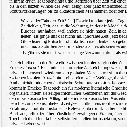
in ihrem ersten Tagebucheintrag die Reflexion über Zeit mit eine
bis in den letzten Winkel der Welt, zeitigt aber ganz unterschi
Schutzvorkehrungen bis zu diktatorischen Maßnahmen oder der 
Was ist der Takt der Zeit? […] Es wird unklarer jeden Tag,
Zeitlichkeit, Zeit, das ist die Währung, in der die Modelle 
Europas, nur haben, weil andere sie nicht hatten, Zeit, in d
ließen, als ginge uns das nichts an, ignorante Zeit, jetzt beda
Globalisierung kritisch und unkritisch nachdenken, so getan 
in China, als stürben sie dort anders als hier, als seien e
als gäbe es sie nicht: wechselseitige Verwundbarkeit, als 
Das Schreiben an der Schwelle zwischen lokaler zu globaler Zeit,
Emckes
Journal
. Es handelt sich um eine Aufzeichnungsweise, die
private Lebenswelt wiederum am globalen Maßstab misst. In dieser
zwischen lokalem Ausschnitt und pandemischer Weltlage, die sich 
Authentizität, mit denen diaristische Schreibweisen oftmals asso
kommt in Emckes Tagebuch ein für moderne literarische Chronisti
organisiert, indem sie zeitgeschichtliches Geschehen mit der Gesch
den mikrokosmischen Alltag mit dem makrokosmischen Ausnahmez
berichtet, um sie anschließend zeitgeschichtlich einzuordnen; ind
Erfahrungen auf ihre historische Relevanz überprüft. Dabei bleibt
Blick aus, reflektiert über häusliche Gewalt gegen Frauen, übe
Tagebuch dient hier keiner selbstreferentiellen Introspektion, s
privater Lebenswelt.