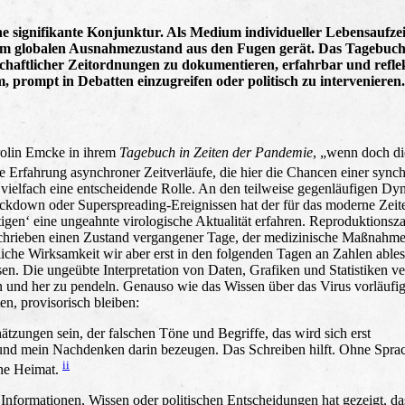
ine signifikante Konjunktur. Als Medium individueller Lebensaufz
ie im globalen Ausnahmezustand aus den Fugen gerät. Das Tagebuch
llschaftlicher Zeitordnungen zu dokumentieren, erfahrbar und refle
 prompt in Debatten einzugreifen oder politisch zu intervenieren.
arolin Emcke in ihrem
Tagebuch in Zeiten der Pandemie
, „wenn doch di
 Erfahrung asynchroner Zeitverläufe, die hier die Chancen einer sync
ie vielfach eine entscheidende Rolle. An den teilweise gegenläufigen D
 Lockdown oder Superspreading-Ereignissen hat der für das moderne Zei
igen‘ eine ungeahnte virologische Aktualität erfahren. Reproduktionsza
eschrieben einen Zustand vergangener Tage, der medizinische Maßnahm
iche Wirksamkeit wir aber erst in den folgenden Tagen an Zahlen able
n. Die ungeübte Interpretation von Daten, Grafiken und Statistiken ve
und her zu pendeln. Genauso wie das Wissen über das Virus vorläufig 
en, provisorisch bleiben:
ätzungen sein, der falschen Töne und Begriffe, das wird sich erst
t und mein Nachdenken darin bezeugen. Das Schreiben hilft. Ohne Spra
ii
hne Heimat.
Informationen, Wissen oder politischen Entscheidungen hat gezeigt, da