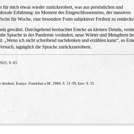
n für mich etwas wieder zurückerobert, was aus persönlichen und
adoxale Erfahrung: im Moment des Eingeschlossenseins, der massiven
che für Woche, eine besondere Form subjektiver Freiheit zu entdeck
ensein gewährt. Durchgehend beobachtet Emcke an kleinen Details, verä
h die Sprache in der Pandemie verändert, neue Wörter und Metaphern he
d. „Wenn ich nicht schreibend nachdenken und erzählen kann“, so Emc
ersuch, tagtäglich die Sprache zurückzuerobern.
2021, S. 65.
denken. Essays. Frankfurt a.M. 1984, S. 31-39, hier: S. 31.