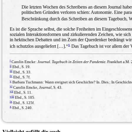
Die letzten Wochen des Schreibens an diesem Journal habe
politischen Gründen verloren schien: Autonomie. Eine par
Beschränkung durch das Schreiben an diesem Tagebuch, Wo
Es ist die Sprache selbst, die solche Freiheiten im Eingeschloss
sozialen Interaktionsformen und zirkulierenden Zeichen, wie sic
in hektischen Debatten und im Zorn der Querdenker bedrängt wir
x
ich schutzlos ausgeliefert […].“
Das Tagebuch ist vor allem der V
i
Carolin Emcke:
Journal. Tagebuch in Zeiten der Pandemie
. Frankfurt a.M. 
ii
Ebd., S. 19.
iii
Ebd., S. 33.
iv
Ebd., S. 7f.
v
Barbara Tuchmann: Wann ereignet sich Geschichte? In. Dies.: In Geschichte 
vi
Carolin Emcke,
Journal
, S. 43.
vii
Ebd., S. 11.
viii
Ebd., S. 105.
ix
Ebd., S. 125f.
x
Ebd., S. 240.
Vielleicht gefällt dir auch