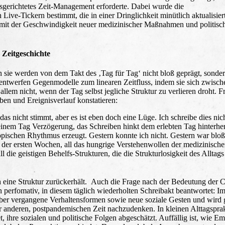
gerichtetes Zeit-Management erforderte. Dabei wurde die
ive-Tickern bestimmt, die in einer Dringlichkeit minütlich aktualisie
g mit der Geschwindigkeit neuer medizinischer Maßnahmen und politisc
 Zeitgeschichte
nn sie werden von dem Takt des ‚Tag für Tag‘ nicht bloß geprägt, sonde
, entwerfen Gegenmodelle zum linearen Zeitfluss, indem sie sich zwisch
llem nicht, wenn der Tag selbst jegliche Struktur zu verlieren droht. 
en und Ereignisverlauf konstatieren:
as nicht stimmt, aber es ist eben doch eine Lüge. Ich schreibe dies nic
einem Tag Verzögerung, das Schreiben hinkt dem erlebten Tag hinterhe
opischen Rhythmus erzeugt. Gestern konnte ich nicht. Gestern war bloß
er ersten Wochen, all das hungrige Verstehenwollen der medizinische
l die geistigen Behelfs-Strukturen, die die Strukturlosigkeit des Alltags
ich eine Struktur zurückerhält. Auch die Frage nach der Bedeutung der C
n perfomativ, in diesem täglich wiederholten Schreibakt beantwortet: 
über vergangene Verhaltensformen sowie neue soziale Gesten und wird 
r anderen, postpandemischen Zeit nachzudenken. In kleinen Alttagspra
hre sozialen und politische Folgen abgeschätzt. Auffällig ist, wie Em