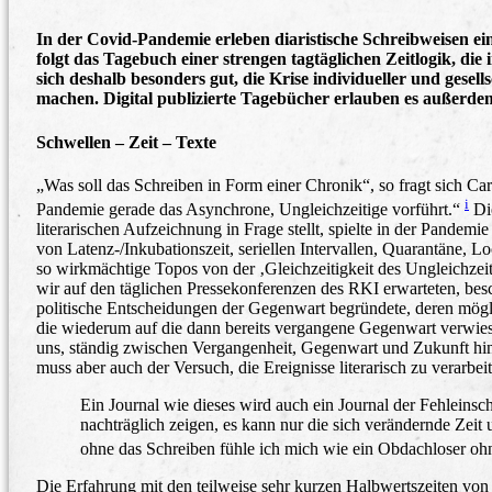
In der Covid-Pandemie erleben diaristische Schreibweisen e
folgt das Tagebuch einer strengen tagtäglichen Zeitlogik, d
sich deshalb besonders gut, die Krise individueller und gese
machen. Digital publizierte Tagebücher erlauben es außerdem,
Schwellen – Zeit – Texte
„Was soll das Schreiben in Form einer Chronik“, so fragt sich C
i
Pandemie gerade das Asynchrone, Ungleichzeitige vorführt.“
Die
literarischen Aufzeichnung in Frage stellt, spielte in der Pandem
von Latenz-/Inkubationszeit, seriellen Intervallen, Quarantäne,
so wirkmächtige Topos von der ‚Gleichzeitigkeit des Ungleichzeit
wir auf den täglichen Pressekonferenzen des RKI erwarteten, b
politische Entscheidungen der Gegenwart begründete, deren mögl
die wiederum auf die dann bereits vergangene Gegenwart verwiese
uns, ständig zwischen Vergangenheit, Gegenwart und Zukunft hin 
muss aber auch der Versuch, die Ereignisse literarisch zu verarbeit
Ein Journal wie dieses wird auch ein Journal der Fehleinsch
nachträglich zeigen, es kann nur die sich verändernde Zei
ohne das Schreiben fühle ich mich wie ein Obdachloser o
Die Erfahrung mit den teilweise sehr kurzen Halbwertszeiten von 