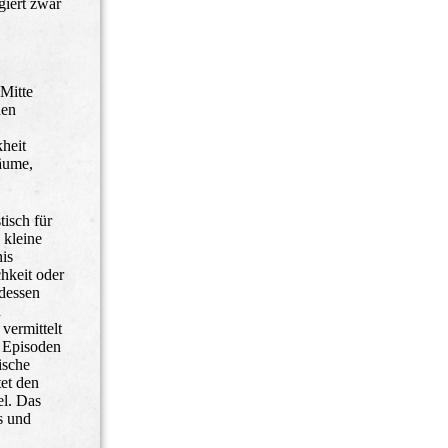
giert zwar
 Mitte
hen
kheit
Räume,
tisch für
 kleine
nis
hkeit oder
tdessen
h
vermittelt
 Episoden
ische
tet den
el. Das
s und