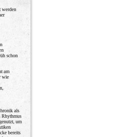
rt werden
her
rn
en
Früh schon
ht am
r wie
n,
hronik als
Im Rhythmus
genutzt, um
ktiken
cke bereits