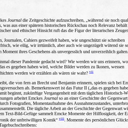
ckes
Journal
die Zeitgeschichte aufzuschreiben, „während sie noch qu
s, was aus einer späteren historischen Rückschau noch Relevanz behäl
tischer und ethischer Hinsicht ruft das die Figur der literarischen Zeuge
n, Journalen, Cahiers gezweifelt haben, wie ungeschützt sie schreiben
risch, wie eilig, wir irrtümlich, aber auch wie ungezügelt wütend sie s
im Moment ihres Geschehens als unvergesslich und unverzeihlich galten
inmal dieser Pandemie gedacht wird? Wie werden wir uns erinnern, wo
das es gegeben haben wird, welche Bilder werden zu Ikonen, wessen
vii
hichten werden wir erzählen als wären sie wahr?
eibt, die von fern an Brecht und Benjamin erinnern, spielen sich bei E
gsversuchen ab. Bemerkenswert ist das Futur II („das es gegeben habe
damit beginnt, zukünftige Vergangenheit mit dem täglichen Historisch-
hnungen arbeitet Emckes
Journal
so an einer Geschichte der Gegenwart
 durch Fotografien, Momentaufnahme des Ausnahmezustandes, unterbro
zusammenstellt. Die tägliche Arbeit an der Geschichte der Gegenwart w
esem Text-Bild-Gefüge sammelt Emcke Momente der Hilflosigkeit, der 
viii
ronik der unfreiwilligen Komik“
. Momente des persönlichen Glücks
 Tagebuchschreibens: