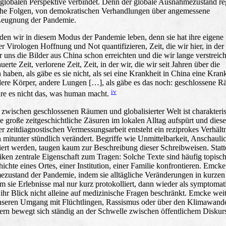
r globalen Perspektive verbindet. Denn der globale Ausnahmezustand re
edliche Folgen, von demokratischen Verhandlungen über angemessene
Leugnung der Pandemie.
 den wir in diesem Modus der Pandemie leben, denn sie hat ihre eigene
der Virologen Hoffnung und Not quantifizieren, Zeit, die wir hier, in der
er uns die Bilder aus China schon erreichten und die wir lange verstreic
uerte Zeit, verlorene Zeit, Zeit, in der wir, die wir seit Jahren über die
haben, als gäbe es sie nicht, als sei eine Krankheit in China eine Kran
s andere Körper, andere Lungen […], als gäbe es das noch: geschlossene 
iv
wäre es nicht das, was human macht.
 zwischen geschlossenen Räumen und globalisierter Welt ist charakteris
 große zeitgeschichtliche Zäsuren im lokalen Alltag aufspürt und diese
 zeitdiagnostischen Vermessungsarbeit entsteht ein reziprokes Verhält
mitunter stündlich verändert. Begriffe wie Unmittelbarkeit, Anschaulic
ziiert werden, taugen kaum zur Beschreibung dieser Schreibweisen. Stat
ken zentrale Eigenschaft zum Tragen: Solche Texte sind häufig topisc
ichte eines Ortes, einer Institution, einer Familie konfrontieren. Emcke 
ustand der Pandemie, indem sie alltägliche Veränderungen in kurzen
em sie Erlebnisse mal nur kurz protokolliert, dann wieder als symptomat
 ihr Blick nicht alleine auf medizinische Fragen beschränkt. Emcke wei
r unseren Umgang mit Flüchtlingen, Rassismus oder über den Klimawand
ondern bewegt sich ständig an der Schwelle zwischen öffentlichem Diskur