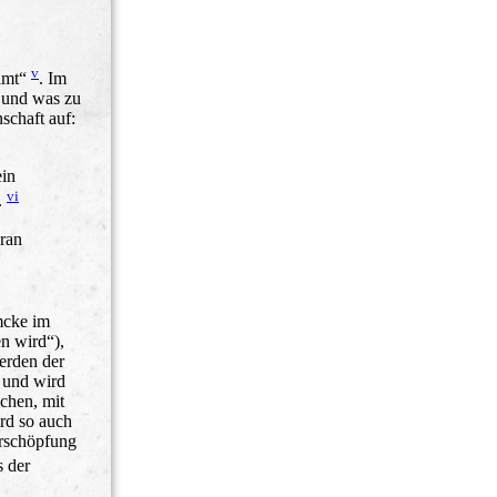
v
almt“
. Im
t und was zu
nschaft auf:
ein
vi
.
ran
mcke im
n wird“),
Werden der
 und wird
chen, mit
ird so auch
Erschöpfung
 der