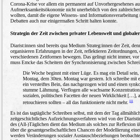
Corona-Krise vor allem ein permanent auf Unvorhergesehenes aus
Aufmerksamkeitsökonomie nicht unerheblich von den zahlreichen L
wollten, damit die eigene Wissens- und Informationsverarbeitun
Debatten auch nur einigermaßen Schritt halten konnte.
Strategin der Zeit zwischen privater Lebenswelt und globaler
Diarist:innen sind bereits qua Medium Strateg:innen der Zeit, de
organisieren Erfahrungen in der Zeit, reflektieren Zeitordnungen
verschiedenen Zeitformen bewegen. Das gelingt nicht immer, vor a
muss Emcke das Scheitern der Synchronisierung zwischen Schreib
Die Woche beginnt mit einer Lüge. Es mag ein Detail sein, d
Montag, dem 30ten. Montag war gestern. Ich schreibe mit 
ein versteiftes Bein, das nachgezogen wird und einen synk
stumme Lähmung. Verflogen alle wachsame Konzentration d
sozialen, politischen Facetten der neuen Wirklichkeit […], al
iii
retouchieren sollten – all das funktionierte nicht mehr.
Es ist das tagtägliche Schreiben selbst, mit dem der Tag allmähl
zeitgeschichtliches Aufzeichnungsverfahren wird von der Diaristi
des (All-)Täglichen dient das Medium als solches zur Reflexion 
über die gesamtgesellschaftlichen Chancen der Modellierung eine
werden Veränderungen sozialer Austauschbeziehungen beobachtet, i