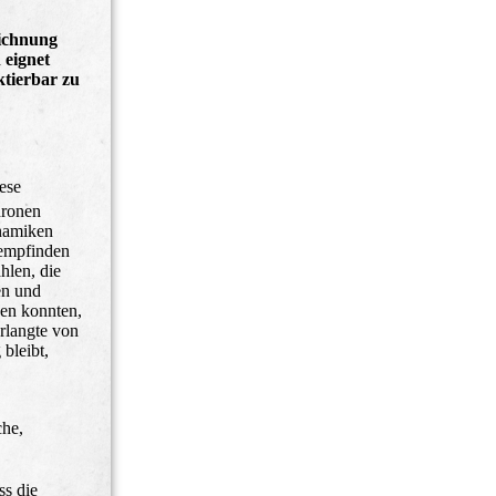
eichnung
 eignet
ktierbar zu
ese
hronen
ynamiken
tempfinden
hlen, die
en und
sen konnten,
rlangte von
bleibt,
che,
ss die