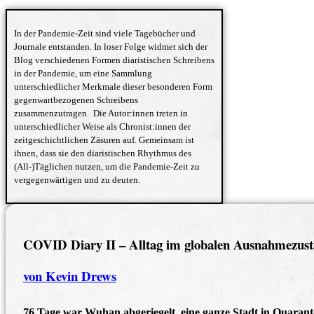
In der Pandemie-Zeit sind viele Tagebücher und
Journale entstanden. In loser Folge widmet sich der
Blog verschiedenen Formen diaristischen Schreibens
in der Pandemie, um eine Sammlung
unterschiedlicher Merkmale dieser besonderen Form
gegenwartbezogenen Schreibens
zusammenzutragen. Die Autor:innen treten in
unterschiedlicher Weise als Chronist:innen der
zeitgeschichtlichen Zäsuren auf. Gemeinsam ist
ihnen, dass sie den diaristischen Rhythmus des
(All-)Täglichen nutzen, um die Pandemie-Zeit zu
vergegenwärtigen und zu deuten.
COVID Diary II – Alltag im globalen Ausnahmezus
von Kevin Drews
76 Tage war Wuhan abgeriegelt, eine ganze Stadt in Quaran