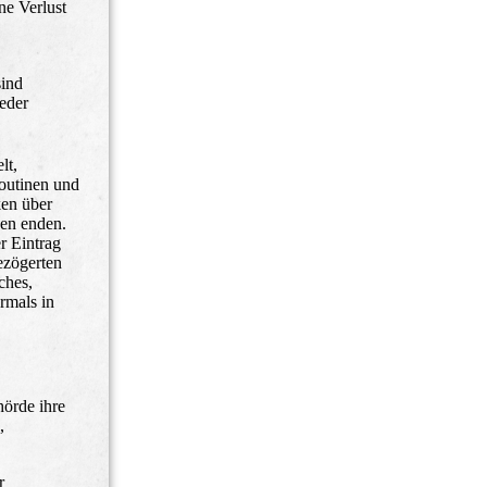
ne Verlust
sind
eder
lt,
outinen und
ken über
gen enden.
r Eintrag
ezögerten
ches,
rmals in
hörde ihre
,
r