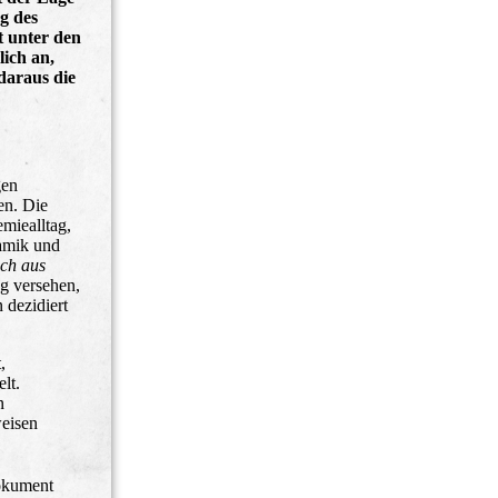
g des
t unter den
lich an,
 daraus die
gen
en. Die
miealltag,
namik und
ch aus
g versehen,
 dezidiert
,
lt.
n
weisen
Dokument