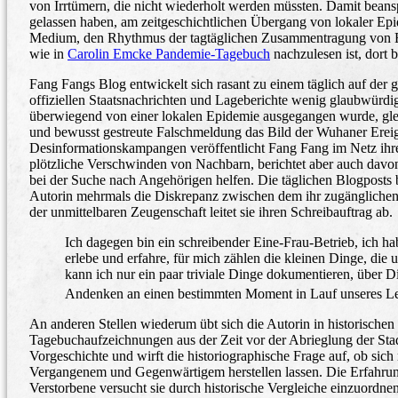
von Irrtümern, die nicht wiederholt werden müssten. Damit beans
gelassen haben, am zeitgeschichtlichen Übergang von lokaler Epi
Medium, den Rhythmus der tagtäglichen Zusammentragung von Er
wie in
Carolin Emcke Pandemie-Tagebuch
nachzulesen ist, dort 
Fang Fangs Blog entwickelt sich rasant zu einem täglich auf der 
offiziellen Staatsnachrichten und Lageberichte wenig glaubwürdig
überwiegend von einer lokalen Epidemie ausgegangen wurde, gle
und bewusst gestreute Falschmeldung das Bild der Wuhaner Ereign
Desinformationskampangen veröffentlicht Fang Fang im Netz ihre
plötzliche Verschwinden von Nachbarn, berichtet aber auch davon
bei der Suche nach Angehörigen helfen. Die täglichen Blogposts b
Autorin mehrmals die Diskrepanz zwischen dem ihr zugängliche
der unmittelbaren Zeugenschaft leitet sie ihren Schreibauftrag ab.
Ich dagegen bin ein schreibender Eine-Frau-Betrieb, ich ha
erlebe und erfahre, für mich zählen die kleinen Dinge, die
kann ich nur ein paar triviale Dinge dokumentieren, über D
Andenken an einen bestimmten Moment in Lauf unseres L
An anderen Stellen wiederum übt sich die Autorin in historische
Tagebuchaufzeichnungen aus der Zeit vor der Abrieglung der Stad
Vorgeschichte und wirft die historiographische Frage auf, ob si
Vergangenem und Gegenwärtigem herstellen lassen. Die Erfahrung
Verstorbene versucht sie durch historische Vergleiche einzuord