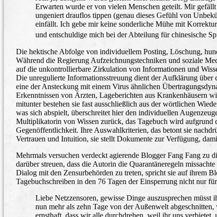
Erwarten wurde er von vielen Menschen geteilt. Mir gefäll
ungeniert drauflos tippen (genau dieses Gefühl von Unbeküm
einfällt. Ich gebe mir keine sonderliche Mühe mit Korrekt
und entschuldige mich bei der Abteilung für chinesische S
Die hektische Abfolge von individuellem Posting, Löschung, hun
Während die Regierung Aufzeichnungstechniken und soziale Medi
auf die unkontrollierbare Zirkulation von Informationen und Wis
Die unregulierte Informationsstreuung dient der Aufklärung über
eine der Ansteckung mit einem Virus ähnlichen Übertragungsdyn
Erkenntnissen von Ärzten, Lageberichten aus Krankenhäusern wi
mitunter bestehen sie fast ausschließlich aus der wörtlichen Wied
was sich abspielt, überschreitet hier den individuellen Augenzeugen
Multiplikatorin von Wissen zurück, das Tagebuch wird aufgrund d
Gegenöffentlichkeit. Ihre Auswahlkriterien, das betont sie nachdrü
Vertrauen und Intuition, sie stellt Dokumente zur Verfügung, da
Mehrmals versuchen verdeckt agierende Blogger Fang Fang zu diskre
darüber streuen, dass die Autorin die Quarantäneregeln missachte
Dialog mit den Zensurbehörden zu treten, spricht sie auf ihrem B
Tagebuchschreiben in den 76 Tagen der Einsperrung nicht nur für 
Liebe Netzzensoren, gewisse Dinge auszusprechen müsst ihr
nun mehr als zehn Tage von der Außenwelt abgeschnitten, 
ernsthaft, dass wir alle durchdrehen, weil ihr uns verbie