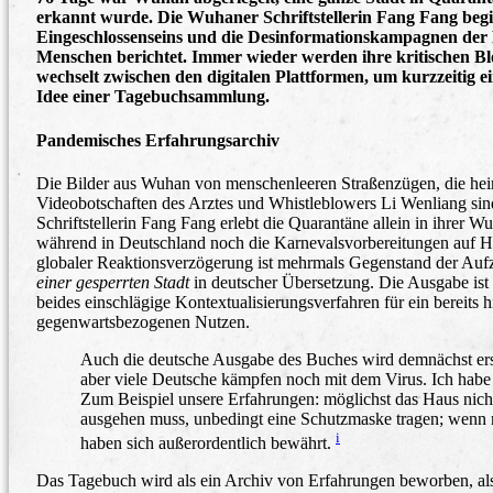
erkannt wurde. Die Wuhaner Schriftstellerin Fang Fang begin
Eingeschlossenseins und die Desinformationskampagnen der R
Menschen berichtet. Immer wieder werden ihre kritischen Blog
wechselt zwischen den digitalen Plattformen, um kurzzeitig ei
Idee einer Tagebuchsammlung.
Pandemisches Erfahrungsarchiv
Die Bilder aus Wuhan von menschenleeren Straßenzügen, die he
Videobotschaften des Arztes und Whistleblowers Li Wenliang sind
Schriftstellerin Fang Fang erlebt die Quarantäne allein in ihrer
während in Deutschland noch die Karnevalsvorbereitungen auf Ho
globaler Reaktionsverzögerung ist mehrmals Gegenstand der Aufz
einer gesperrten Stadt
in deutscher Übersetzung. Die Ausgabe ist
beides einschlägige Kontextualisierungsverfahren für ein bereits 
gegenwartsbezogenen Nutzen.
Auch die deutsche Ausgabe des Buches wird demnächst ersc
aber viele Deutsche kämpfen noch mit dem Virus. Ich habe 
Zum Beispiel unsere Erfahrungen: möglichst das Haus nicht
ausgehen muss, unbedingt eine Schutzmaske tragen; wenn m
i
haben sich außerordentlich bewährt.
Das Tagebuch wird als ein Archiv von Erfahrungen beworben, al