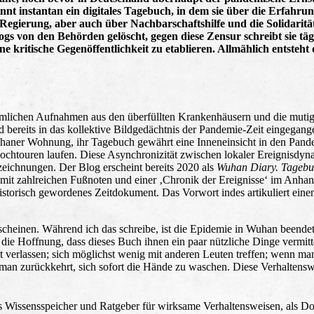
nt instantan ein digitales Tagebuch, in dem sie über die Erfahrun
egierung, aber auch über Nachbarschaftshilfe und die Solidaritä
s von den Behörden gelöscht, gegen diese Zensur schreibt sie täg
ne kritische Gegenöffentlichkeit zu etablieren. Allmählich entsteht
imlichen Aufnahmen aus den überfüllten Krankenhäusern und die muti
 bereits in das kollektive Bildgedächtnis der Pandemie-Zeit eingegang
 Wuhaner Wohnung, ihr Tagebuch gewährt eine Inneneinsicht in den Pande
chtouren laufen. Diese Asynchronizität zwischen lokaler Ereignisdy
eichnungen. Der Blog erscheint bereits 2020 als
Wuhan Diary. Tagebu
 mit zahlreichen Fußnoten und einer ‚Chronik der Ereignisse‘ im Anhan
historisch gewordenes Zeitdokument. Das Vorwort indes artikuliert einen
heinen. Während ich das schreibe, ist die Epidemie in Wuhan beendet
die Hoffnung, dass dieses Buch ihnen ein paar nützliche Dinge vermitte
 verlassen; sich möglichst wenig mit anderen Leuten treffen; wenn ma
an zurückkehrt, sich sofort die Hände zu waschen. Diese Verhaltens
s Wissensspeicher und Ratgeber für wirksame Verhaltensweisen, als 