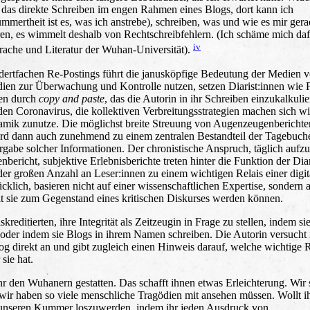
t das direkte Schreiben im engen Rahmen eines Blogs, dort kann ich
mertheit ist es, was ich anstrebe), schreiben, was und wie es mir ger
uren, es wimmelt deshalb von Rechtschreibfehlern. (Ich schäme mich da
iv
prache und Literatur der Wuhan-Universität).
dertfachen Re-Postings führt die janusköpfige Bedeutung der Medien 
en zur Überwachung und Kontrolle nutzen, setzen Diarist:innen wie
sen durch
copy and paste
, das die Autorin in ihr Schreiben einzukalkulie
 den Coronavirus, die kollektiven Verbreitungsstrategien machen sich 
amik zunutze. Die möglichst breite Streuung von Augenzeugenberichte
rd dann auch zunehmend zu einem zentralen Bestandteil der Tagebuche
ergabe solcher Informationen. Der chronistische Anspruch, täglich aufz
bericht, subjektive Erlebnisberichte treten hinter die Funktion der Diar
er großen Anzahl an Leser:innen zu einem wichtigen Relais einer digit
cklich, basieren nicht auf einer wissenschaftlichen Expertise, sondern 
mit sie zum Gegenstand eines kritischen Diskurses werden können.
ditierten, ihre Integrität als Zeitzeugin in Frage zu stellen, indem si
 oder indem sie Blogs in ihrem Namen schreiben. Die Autorin versucht 
log direkt an und gibt zugleich einen Hinweis darauf, welche wichtige R
sie hat.
 den Wuhanern gestatten. Das schafft ihnen etwas Erleichterung. Wir 
wir haben so viele menschliche Tragödien mit ansehen müssen. Wollt i
tet, unseren Kummer loszuwerden, indem ihr jeden Ausdruck von