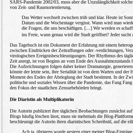
SARS-Pandemie 2002/03, muss aber die Unzulänglichkeit solcher V
von Zeit- und Raumorientierung.
Das Wetter wechselt zwischen trüb und klar. Heute ist Son
Datum und die Wochentage vergisst. Wann wird man wieder
die Fragen, die uns beschäftigen. […] Wir werden es scha
ins Freie, wann genau wird die Stadt geöffnet? Jeder such
Das Tagebuch ist ein Dokument der Erfahrung mit einem heterog
zwischen Eindrücken der Zeitraffungen oder -verdichtungen, Ve
virologischen Ereignisbeschleunigungen. Der Rhythmus des tägli
Zeit anregt, ist von Beginn an vom Ende des Ausnahmezustands b
Die Aufzeichnungen folgen daher keiner Dramaturgie, generieren k
könnte der letzte sein, ihre Serialität ist von dem Warten und d
Moment des Endes der Abrieglung der Stadt bestimmt. In der Zwis
politische und soziales Wissen über die Pandemie, das Fang Fang
den Fokus der staatlichen Zensurbehörden bringt.
Die Diaristin als Multiplikatorin
Die Autorin publiziert ihre täglichen Beobachtungen zunächst au
Blogs häufig löschen lässt, muss sie mehrmals die Blog-Plattfo
beschleunigt die Autorin ihren diaristischen Schreibstil, auf die e
Ach ja, übrigens wurde gestern einer meiner Blog-Einträge g