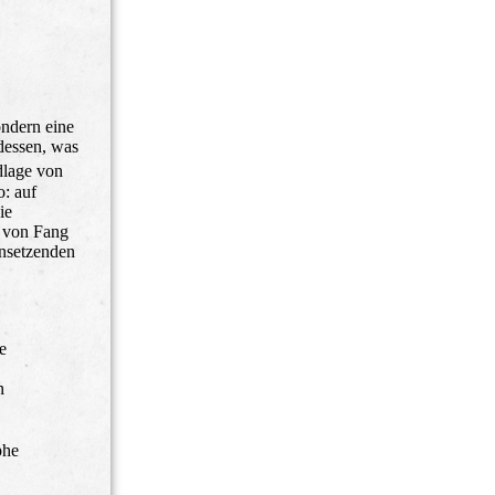
ondern eine
dessen, was
dlage von
o: auf
ie
e von Fang
insetzenden
e
n
phe