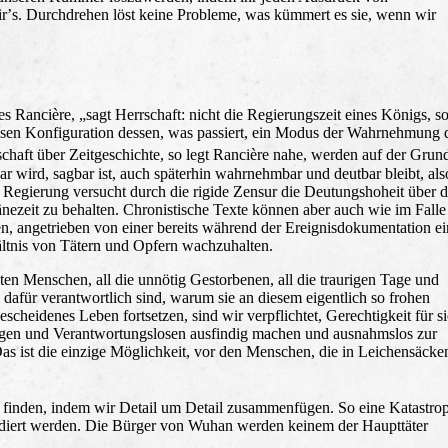
irʼs. Durchdrehen löst keine Probleme, was kümmert es sie, wenn wir
s Rancière, „sagt Herrschaft: nicht die Regierungszeit eines Königs, s
issen Konfiguration dessen, was passiert, ein Modus der Wahrnehmung 
chaft über Zeitgeschichte, so legt Rancière nahe, werden auf der Grun
r wird, sagbar ist, auch späterhin wahrnehmbar und deutbar bleibt, als
Regierung versucht durch die rigide Zensur die Deutungshoheit über d
nezeit zu behalten. Chronistische Texte können aber auch wie im Fall
, angetrieben von einer bereits während der Ereignisdokumentation e
ltnis von Tätern und Opfern wachzuhalten.
nnten Menschen, all die unnötig Gestorbenen, all die traurigen Tage und
dafür verantwortlich sind, warum sie an diesem eigentlich so frohen
scheidenes Leben fortsetzen, sind wir verpflichtet, Gerechtigkeit für si
ätigen und Verantwortungslosen ausfindig machen und ausnahmslos zur
as ist die einzige Möglichkeit, vor den Menschen, die in Leichensäcke
t finden, indem wir Detail um Detail zusammenfügen. So eine Katastro
endiert werden. Die Bürger von Wuhan werden keinem der Haupttäter