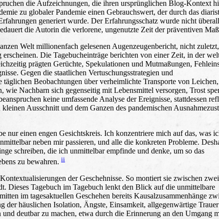
pruchen die Aufzeichnungen, die ihren ursprünglichen Blog-Kontext hi
demie zu globaler Pandemie einen Gebrauchswert, der durch das diaris
fahrungen generiert wurde. Der Erfahrungsschatz wurde nicht überal
bedauert die Autorin die verlorene, ungenutzte Zeit der präventiven M
ganzen Welt millionenfach gelesenen Augenzeugenbericht, nicht zuletzt,
 erscheinen. Die Tagebucheinträge berichten von einer Zeit, in der wel
ichzeitig prägten Gerüchte, Spekulationen und Mutmaßungen, Fehlein
isse. Gegen die staatlichen Vertuschungsstrategien und
 täglichen Beobachtungen über verheimlichte Transporte von Leichen,
, wie Nachbarn sich gegenseitig mit Lebensmittel versorgen, Trost sp
eanspruchen keine umfassende Analyse der Ereignisse, stattdessen refle
n kleinen Ausschnitt und dem Ganzen des pandemischen Ausnahmezust
be nur einen engen Gesichtskreis. Ich konzentriere mich auf das, was i
 unmittelbar neben mir passieren, und alle die konkreten Probleme. Desh
inge schreiben, die ich unmittelbar empfinde und denke, um so das
ii
ebens zu bewahren.
n Kontextualisierungen der Geschehnisse. So montiert sie zwischen zwe
t. Dieses Tagebuch im Tagebuch lenkt den Blick auf die unmittelbare
ch mitten im tagesaktuellen Geschehen bereits Kausalzusammenhänge zw
 der häuslichen Isolation, Ängste, Einsamkeit, allgegenwärtige Traue
nen und deutbar zu machen, etwa durch die Erinnerung an den Umgang m