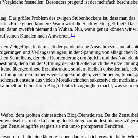
ergleiche feststellen. Besonders prägend ist der mehrfach beschriebe
ntag. Das größte Problem des ewigen Stubenhockens ist, dass man das
 ins Freie gehen können? Wann wird die Stadt wieder geöffnet? Das 
ffen, daran zweifelt niemand in Wuhan. Nur, wann genau können wir wi
iii
t auf seinen Kanälen nach Antworten.
enen Zeitgefüge, in dem sich der pandemische Ausnahmezustand abspie
rzögerungen und Verlangsamungen, in der Spannung von alltäglichen R
chen Schreibens, der eine Reorientierung ermöglicht und das Nachden
estimmt, denn mit der Öffnung der Stadt sollen auch die Aufzeichnun
eine übergeordnete Erzählstruktur, sondern bleiben episodenhaft, jede
er Hoffnung auf den immer wieder angekündigten, verschobenen, hinausg
chenzeit entsteht aus vielen Mosaiksteinchen sukzessive ein medizinis
 sammelt und über ihren Blog öffentlich zugänglich macht, was sie meh
f Weibo, dem größten chinesischen Blog-Dienstleister. Da die Zensurbe
rmen wechseln. Um die Löschung der Einträge zumindest hinauszuzögern
iligen Zensureingriffe reagiert sie mit umso prompteren Berichten.
esperrt, er hatte eine längere Lebensdauer, als ich erwartet hätte. Wide