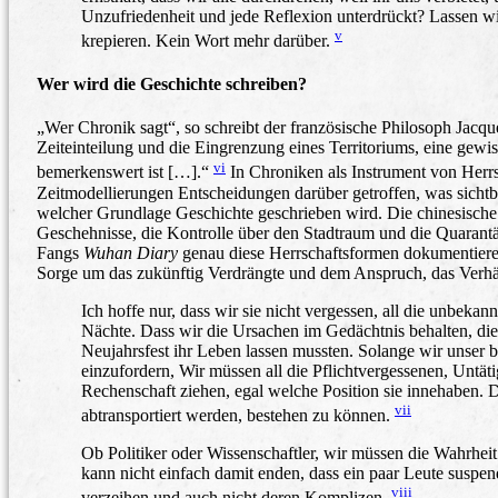
Unzufriedenheit und jede Reflexion unterdrückt? Lassen w
v
krepieren. Kein Wort mehr darüber.
Wer wird die Geschichte schreiben?
„Wer Chronik sagt“, so schreibt der französische Philosoph Jacque
Zeiteinteilung und die Eingrenzung eines Territoriums, eine gew
vi
bemerkenswert ist […].“
In Chroniken als Instrument von Herrs
Zeitmodellierungen Entscheidungen darüber getroffen, was sichtba
welcher Grundlage Geschichte geschrieben wird. Die chinesische 
Geschehnisse, die Kontrolle über den Stadtraum und die Quarantä
Fangs
Wuhan Diary
genau diese Herrschaftsformen dokumentieren
Sorge um das zukünftig Verdrängte und dem Anspruch, das Verhä
Ich hoffe nur, dass wir sie nicht vergessen, all die unbeka
Nächte. Dass wir die Ursachen im Gedächtnis behalten, die 
Neujahrsfest ihr Leben lassen mussten. Solange wir unser be
einzufordern, Wir müssen all die Pflichtvergessenen, Unt
Rechenschaft ziehen, egal welche Position sie innehaben. D
vii
abtransportiert werden, bestehen zu können.
Ob Politiker oder Wissenschaftler, wir müssen die Wahrhei
kann nicht einfach damit enden, dass ein paar Leute susp
viii
verzeihen und auch nicht deren Komplizen.