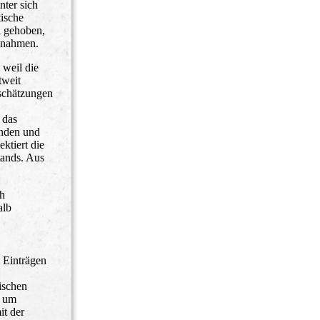
nter sich
tische
l gehoben,
aßnahmen.
 weil die
tweit
schätzungen
 das
enden und
ktiert die
ands. Aus
ch
alb
i Einträgen
ischen
r um
it der