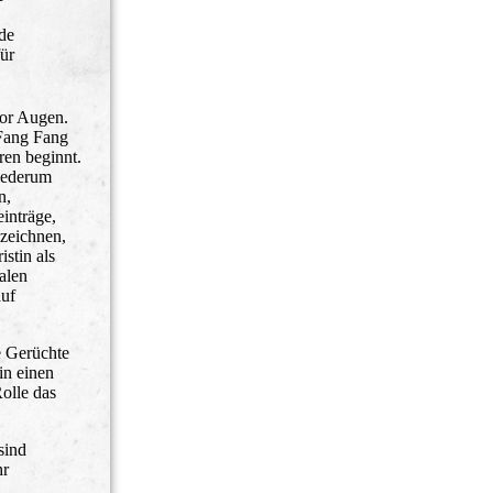
ade
für
vor Augen.
 Fang Fang
ren beginnt.
wiederum
n,
inträge,
uzeichnen,
istin als
alen
auf
e Gerüchte
in einen
olle das
sind
hr