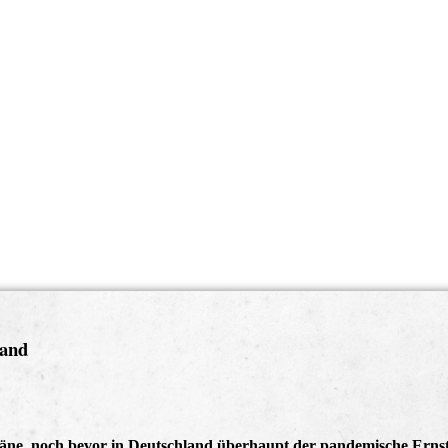
tand
täne, noch bevor in Deutschland überhaupt der pandemische Erns